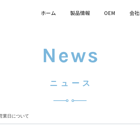
ホーム
製品情報
OEM
会社
各種医療機器
カテーテル
感染対策製品
営業時間
News
クリーン関連製品
営業日
生産ソリューション
ニュース
営業日について