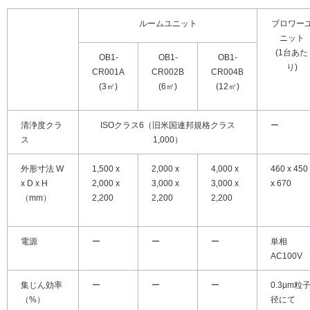
ルームユニット
ブロワー
ニット
(1台あた
OB1-
OB1-
OB1-
り)
CR001A
CR002B
CR004B
(3㎡)
(6㎡)
(12㎡)
清浄度クラ
ISOクラス6（旧米国連邦規格クラス
ー
ス
1,000）
外形寸法 W
1,500 x
2,000 x
4,000 x
460 x 450
x D x H
2,000 x
3,000 x
3,000 x
x 670
（mm）
2,200
2,200
2,200
電源
ー
ー
ー
単相
AC100V
集じん効率
ー
ー
ー
0.3μm粒
（%）
径にて