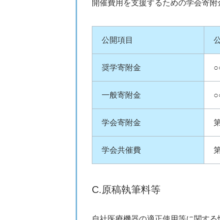
開催費用を支援するための学会寄附
公開項目
奨学寄附金
○
一般寄附金
○
学会寄附金
第
学会共催費
第
C.原稿執筆料等
自社医療機器の適正使用等に関する