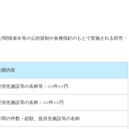
び関係省令等の公的規制や各種指針のもとで実施される研究・
公開内容
提供先施設等の名称等：○○件○○円
提供先施設等の名称：○○件○○円
年間の件数・総額、提供先施設等の名称