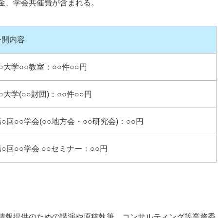
金、学会共催費が含まれる。
公開内容
○大学○○教室：○○件○○円
○大学(○○財団)：○○件○○円
○回○○学会(○○地方会・○○研究会)：○○円
○回○○学会 ○○セミナー：○○円
情報提供のための講演や原稿執筆、コンサルティング等業務委