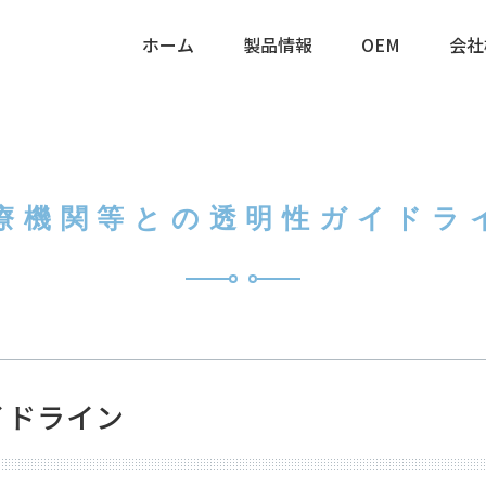
ホーム
製品情報
OEM
会社
各種医療機器
カテーテル
感染対策製品
営業時間
クリーン関連製品
療機関等との透明性ガイドラ
営業日
生産ソリューション
イドライン